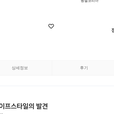
헹켈코리아
상세정보
후기