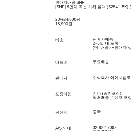
판매자배송
SNF
[SNF] 9인치 곡선 가위 블랙 (S2541-BK) 
23
%
24,800
원
18,900
원
판매자배송
배송
2~5일 내 도착
(단, 배송사·판매자 
무료배송
배송비
주식회사 에이치엠
판매자
기타 (종이포장)
포장타입
택배배송은 에코 포
중국
원산지
02-922-7093
A/S 안내