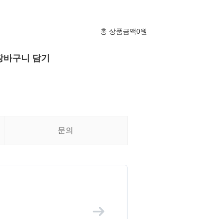
총 상품금액
0
원
장바구니 담기
문의