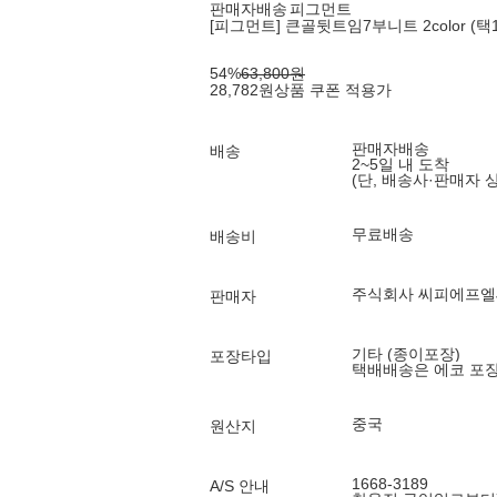
판매자배송
피그먼트
[피그먼트] 큰골뒷트임7부니트 2color (택1
54
%
63,800
원
28,782
원
상품 쿠폰 적용가
판매자배송
배송
2~5일 내 도착
(단, 배송사·판매자 
무료배송
배송비
주식회사 씨피에프
판매자
기타 (종이포장)
포장타입
택배배송은 에코 포
중국
원산지
1668-3189
A/S 안내