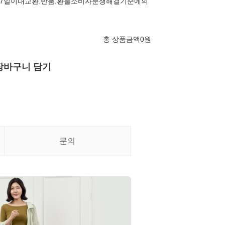
7일이내교환.반품.환불소비자분쟁해결기준에의
총 상품금액
0
원
장바구니 담기
문의