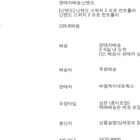
판매자배송
닌텐도
[닌텐도] 닌텐도 스위치 2 프로 컨트롤러
닌텐도 스위치 2 프로 컨트롤러
드
109,800
원
판매자배송
배송
2~5일 내 도착
(단, 배송사·판매자 
무료배송
배송비
씨엠케이네트웍스
판매자
상온 (종이포장)
포장타입
택배배송은 에코 포
상품설명/상세정보 
원산지
1670-9900