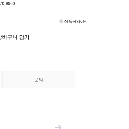
0-9900
총 상품금액
0
원
장바구니 담기
문의