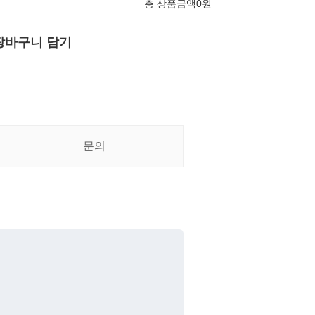
총 상품금액
0
원
장바구니 담기
문의