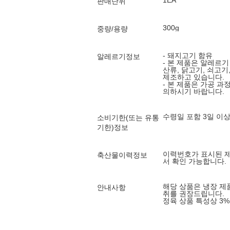
1EA
판매단위
300g
중량/용량
- 돼지고기 함유
알레르기정보
- 본 제품은 알레르기
산류, 닭고기, 쇠고
제조하고 있습니다.
- 본 제품은 가공 과
수령일 포함 3일 이
소비기한(또는 유통
기한)정보
이력번호가 표시된 
축산물이력정보
서 확인 가능합니다.
해당 상품은 냉장 제
안내사항
취를 권장드립니다.
정육 상품 특성상 3%