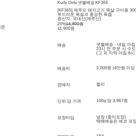
Kurly Only
샛별배송
KF365
[KF365] 제주도 돼지고기 목살 구이용 30
부드러운 육질과 풍성한 육즙
원산지:
국내산(제주산)
20
%
14,900
원
기준
11,900
원
샛별배송 · 내일 아침
배송
23시 전 주문 시 수
(그 외 지역 아침 8시
3,000원 (4만원 이상
배송비
컬리
판매자
100g 당 3,967원
단위 당 가격
냉장 (종이포장)
포장타입
택배배송은 에코 포