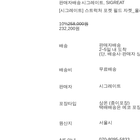
판매자배송
시그레이트, SIGREAT
[시그레이트] 스트럭처 포켓 필드 자켓_
10
%
258,000
원
232,200
원
판매자배송
배송
2~5일 내 도착
(단, 배송사·판매자 
무료배송
배송비
시그레이트
판매자
상온 (종이포장)
포장타입
택배배송은 에코 포
서울시
원산지
070-8095-5833