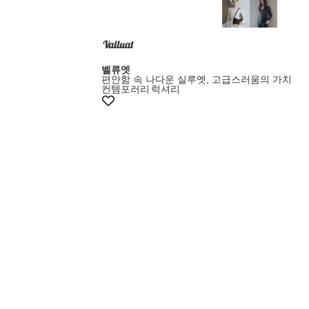
벨류엣
편안함 속 나다운 실루엣, 고급스러움의 가치
컨템포러리
럭셔리