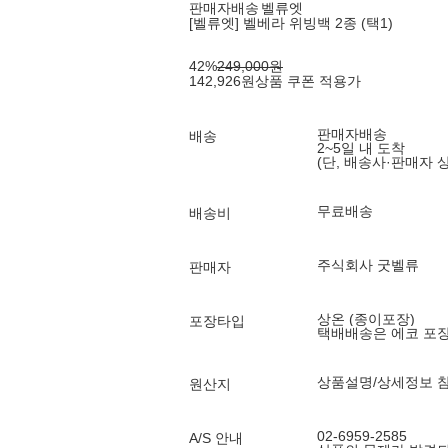
판매자배송
벨류엣
[벨류엣] 벨베라 위빙백 2종 (택1)
42
%
249,000
원
142,926
원
상품 쿠폰 적용가
판매자배송
배송
2~5일 내 도착
(단, 배송사·판매자 
무료배송
배송비
주식회사 굿벨류
판매자
상온 (종이포장)
포장타입
택배배송은 에코 포
상품설명/상세정보 
원산지
02-6959-2585
A/S 안내