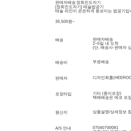
판매자배송
정희진도자기
[정희진도자기] 테슬밥공기
테슬 라인이 은은하게 돋보이는 밥공기입
35,500
원
~
판매자배송
배송
2~5일 내 도착
(단, 배송사·판매자 
무료배송
배송비
디자인희룸(HEEROO
판매자
기타 (종이포장)
포장타입
택배배송은 에코 포
상품설명/상세정보 
원산지
07040700081
A/S 안내