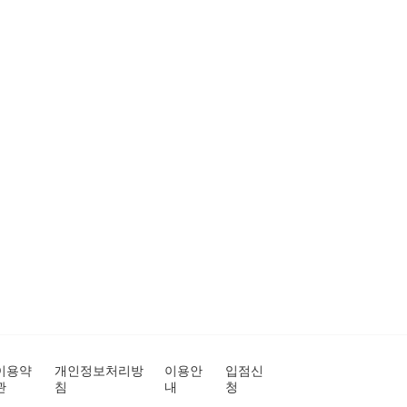
이용약
개인정보처리방
이용안
입점신
관
침
내
청