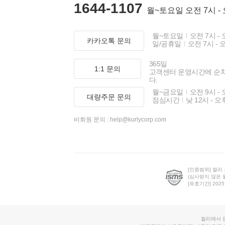
1644-1107
월~토요일 오전 7시 -
월~토요일
오전 7시 - 
카카오톡 문의
일/공휴일
오전 7시 - 
365일
1:1 문의
고객센터 운영시간에 순
다.
월~금요일
오전 9시 - 
대량주문 문의
점심시간
낮 12시 - 오
비회원 문의 :
help@kurlycorp.com
[인증범위] 컬리
(심사받지 않은 
[유효기간] 2025.0
컬리에서 