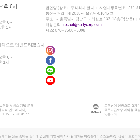
 오후 6시
법인명 (상호) : 주식회사 컬리
사업자등록번호 : 261-81
통신판매업 : 제 2018-서울강남-01646 호
주소 : 서울특별시 강남구 테헤란로 133, 18층(역삼동)
오후 6시
채용문의 :
recruit@kurlycorp.com
오후 1시
팩스: 070 - 7500 - 6098
차적으로 답변드리겠습니
오후 6시
후 1시
 쇼핑몰 서비스 개발·운영
고객님이 현금으로 결제한
물리적 인프라 제외)
채무지급보증 계약을 체
1.15 ~ 2028.01.14
있습니다.
판매되는 상품 중에는 컬리에 입점한 개별 판매자가 판매하는 마켓플레이스(오픈마켓) 상품이 포함되어