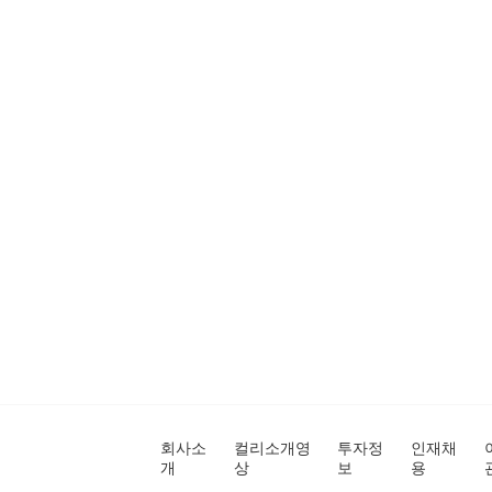
회사소
컬리소개영
투자정
인재채
개
상
보
용