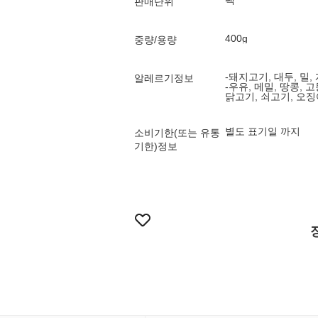
팩
판매단위
400g
중량/용량
-돼지고기, 대두, 밀,
알레르기정보
-우유, 메밀, 땅콩, 
닭고기, 쇠고기, 오징어
별도 표기일 까지
소비기한(또는 유통
기한)정보