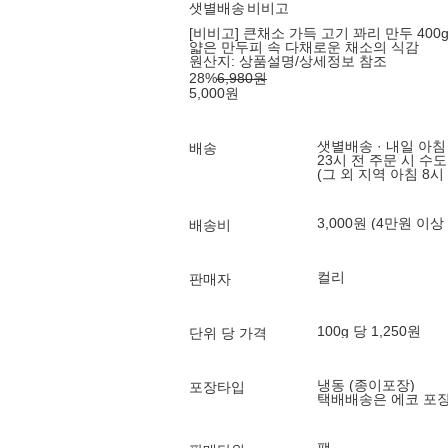
샛별배송
비비고
[비비고] 큰채소 가득 고기 꽈리 만두 400
얇은 만두피 속 다채로운 채소의 식감
원산지:
상품설명/상세정보 참조
28
%
6,980
원
5,000
원
샛별배송 · 내일 아침
배송
23시 전 주문 시 수
(그 외 지역 아침 8시
3,000원 (4만원 이상
배송비
컬리
판매자
100g 당 1,250원
단위 당 가격
냉동 (종이포장)
포장타입
택배배송은 에코 포