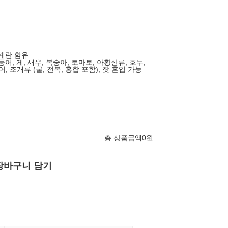
 계란 함유
고등어, 게, 새우, 복숭아, 토마토, 아황산류, 호두,
, 조개류 (굴, 전복, 홍합 포함), 잣 혼입 가능
총 상품금액
0
원
장바구니 담기