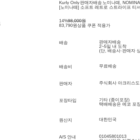
Kurly Only
판매자배송
노미나떼, NOMINA
[노미나떼] 소프트 레트로 스트라이프 티셔
14
%
98,000
원
드
83,790
원
상품 쿠폰 적용가
판매자배송
배송
2~5일 내 도착
(단, 배송사·판매자 
무료배송
배송비
주식회사 아크리스도
판매자
기타 (종이포장)
포장타입
택배배송은 에코 포
대한민국
원산지
01045801013
A/S 안내