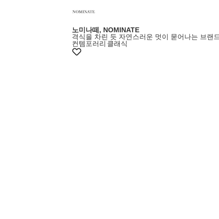
노미나떼, NOMINATE
격식을 차린 듯 자연스러운 멋이 묻어나는 브랜
컨템포러리
클래식