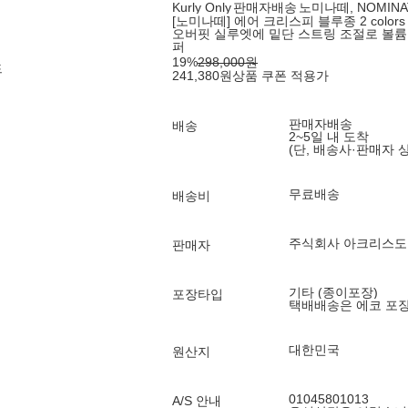
Kurly Only
판매자배송
노미나떼, NOMINA
[노미나떼] 에어 크리스피 블루종 2 colors 
오버핏 실루엣에 밑단 스트링 조절로 볼륨
퍼
19
%
298,000
원
드
241,380
원
상품 쿠폰 적용가
판매자배송
배송
2~5일 내 도착
(단, 배송사·판매자 
무료배송
배송비
주식회사 아크리스도
판매자
기타 (종이포장)
포장타입
택배배송은 에코 포
대한민국
원산지
01045801013
A/S 안내