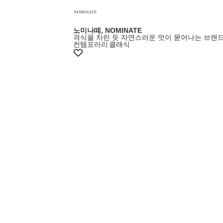
노미나떼, NOMINATE
격식을 차린 듯 자연스러운 멋이 묻어나는 브랜
컨템포러리
클래식