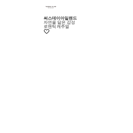
써스데이아일랜드
자연을 닮은 감성
로맨틱
캐주얼