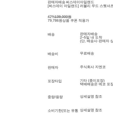
판매자배송
써스데이아일랜드
[써스데이 아일랜드] 러블리 무드 스웻셔츠_
42
%
139,000
원
79,786
원
상품 쿠폰 적용가
판매자배송
배송
2~5일 내 도착
(단, 배송사·판매자 
무료배송
배송비
주식회사 지엔코
판매자
기타 (종이포장)
포장타입
택배배송은 에코 포
상세설명 참조
중량/용량
상세설명 참조
소비기한(또는 유통