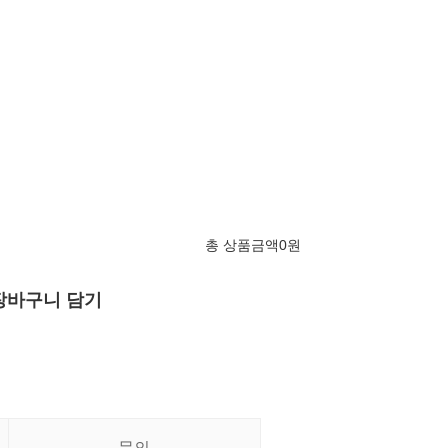
총 상품금액
0
원
장바구니 담기
문의