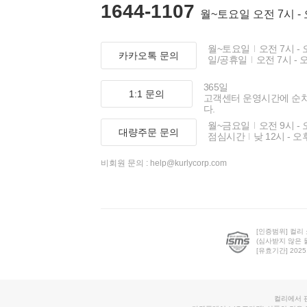
1644-1107
월~토요일 오전 7시 -
월~토요일
오전 7시 - 
카카오톡 문의
일/공휴일
오전 7시 - 
365일
1:1 문의
고객센터 운영시간에 순
다.
월~금요일
오전 9시 - 
대량주문 문의
점심시간
낮 12시 - 오
비회원 문의 :
help@kurlycorp.com
[인증범위] 컬리
(심사받지 않은 
[유효기간] 2025.0
컬리에서 