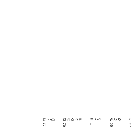
회사소
컬리소개영
투자정
인재채
개
상
보
용