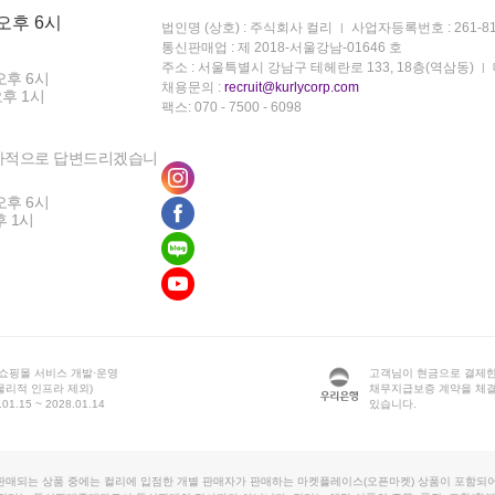
 오후 6시
법인명 (상호) : 주식회사 컬리
사업자등록번호 : 261-81
통신판매업 : 제 2018-서울강남-01646 호
주소 : 서울특별시 강남구 테헤란로 133, 18층(역삼동)
오후 6시
채용문의 :
recruit@kurlycorp.com
오후 1시
팩스: 070 - 7500 - 6098
차적으로 답변드리겠습니
오후 6시
후 1시
 쇼핑몰 서비스 개발·운영
고객님이 현금으로 결제한
물리적 인프라 제외)
채무지급보증 계약을 체
1.15 ~ 2028.01.14
있습니다.
판매되는 상품 중에는 컬리에 입점한 개별 판매자가 판매하는 마켓플레이스(오픈마켓) 상품이 포함되어