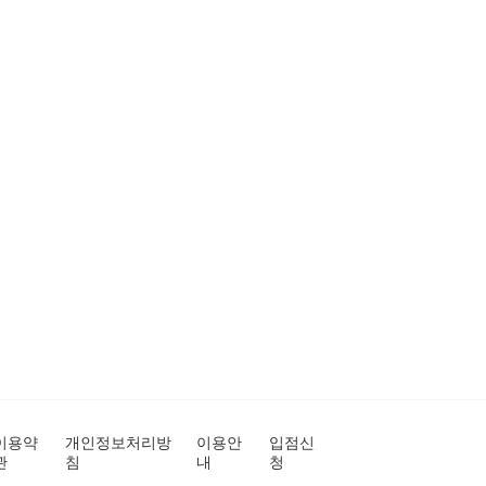
이용약
개인정보처리방
이용안
입점신
관
침
내
청