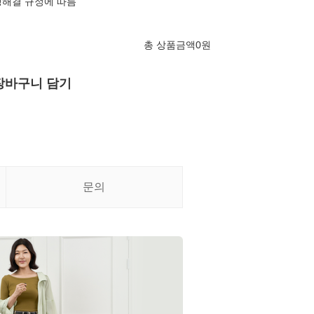
쟁해결 규정에 따름
총 상품금액
0
원
장바구니 담기
문의