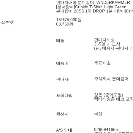
판매자배송
분더캄머, WNDERKAMMER
[분더캄머]Crinkle T-Shirt_Light Green
분더캄머 26SS 1차 DROP_[분더캄머]Crinkle 
15
%
75,000
원
 실루엣
63,750
원
판매자배송
배송
2~5일 내 도착
(단, 배송사·판매자 
무료배송
배송비
주식회사 분더캄머
판매자
상온 (종이포장)
포장타입
택배배송은 에코 포
국산
원산지
0260941665
A/S 안내