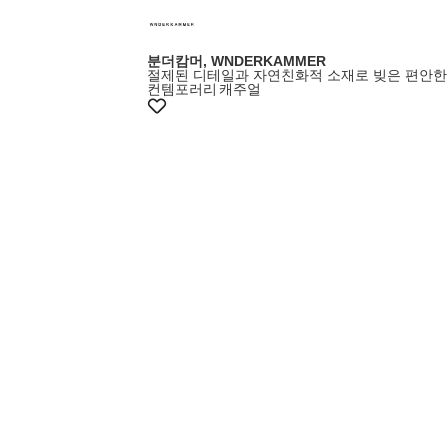
분더캄머, WNDERKAMMER
절제된 디테일과 자연친화적 소재로 빚은 편안한
컨템포러리
캐주얼