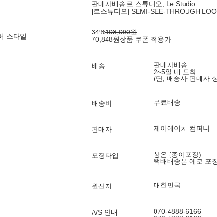
판매자배송
르 스튜디오, Le Studio
[르스튜디오] SEMI-SEE-THROUGH LOOSE
34
%
108,000
원
어 스타일
70,848
원
상품 쿠폰 적용가
판매자배송
배송
2~5일 내 도착
(단, 배송사·판매자 
무료배송
배송비
제이에이치 컴퍼니
판매자
상온 (종이포장)
포장타입
택배배송은 에코 포
대한민국
원산지
070-4888-6166
A/S 안내