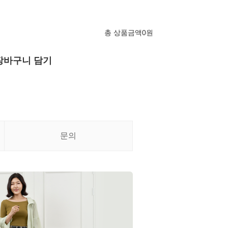
총 상품금액
0
원
장바구니 담기
문의