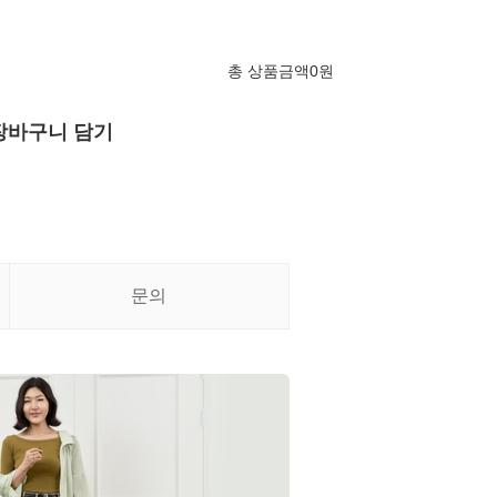
총 상품금액
0
원
장바구니 담기
문의