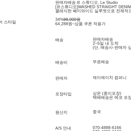
판매자배송
르 스튜디오, Le Studio
[르스튜디오]WASHED STRAIGHT DENIM 
클래식한 쎄미와이드 실루엣으로 전체적으
34
%
98,000
원
어 스타일
64,288
원
~
상품 쿠폰 적용가
판매자배송
배송
2~5일 내 도착
(단, 배송사·판매자 
무료배송
배송비
제이에이치 컴퍼니
판매자
상온 (종이포장)
포장타입
택배배송은 에코 포
중국
원산지
070-4888-6166
A/S 안내