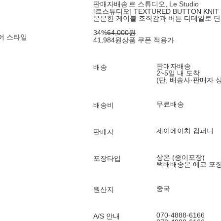
판매자배송
르 스튜디오, Le Studio
[르스튜디오] TEXTURED BUTTON KNIT C
은은한 케이블 조직감과 버튼 디테일로 단
34
%
64,000
원
어 스타일
41,984
원
상품 쿠폰 적용가
판매자배송
배송
2~5일 내 도착
(단, 배송사·판매자 
무료배송
배송비
제이에이치 컴퍼니
판매자
상온 (종이포장)
포장타입
택배배송은 에코 포
중국
원산지
070-4888-6166
A/S 안내