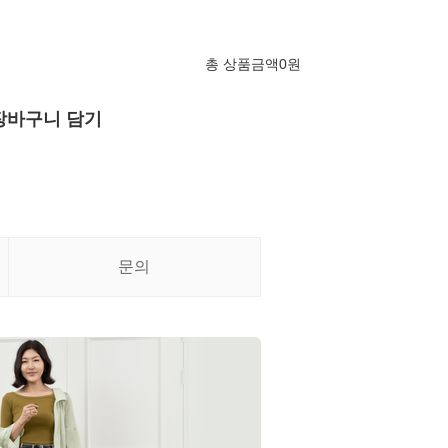
총 상품금액
0
원
장바구니 담기
문의