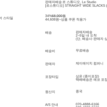
판매자배송
르 스튜디오, Le Studio
[르스튜디오] STRAIGHT WIDE SLACKS (
34
%
68,000
원
어 스타일
44,608
원
~
상품 쿠폰 적용가
판매자배송
배송
2~5일 내 도착
(단, 배송사·판매자 
무료배송
배송비
제이에이치 컴퍼니
판매자
상온 (종이포장)
포장타입
택배배송은 에코 포
중국
원산지
070-4888-6166
A/S 안내