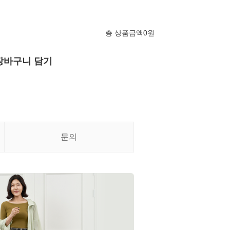
총 상품금액
0
원
장바구니 담기
문의