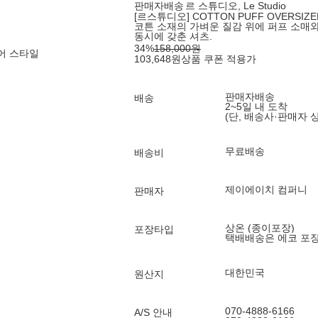
판매자배송
르 스튜디오, Le Studio
[르스튜디오] COTTON PUFF OVERSIZED
코튼 소재의 가벼운 질감 위에 퍼프 소매
동시에 갖춘 셔츠.
34
%
158,000
원
어 스타일
103,648
원
상품 쿠폰 적용가
판매자배송
배송
2~5일 내 도착
(단, 배송사·판매자 
무료배송
배송비
제이에이치 컴퍼니
판매자
상온 (종이포장)
포장타입
택배배송은 에코 포
대한민국
원산지
070-4888-6166
A/S 안내