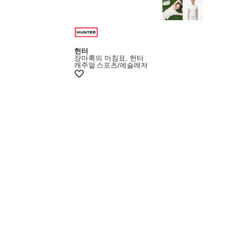
헌터
장마룩의 마침표, 헌터
캐주얼
스포츠/에슬레저