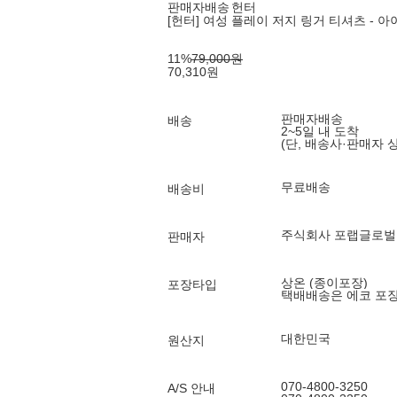
판매자배송
헌터
[헌터] 여성 플레이 저지 링거 티셔츠 - 아이
11
%
79,000
원
70,310
원
판매자배송
배송
2~5일 내 도착
(단, 배송사·판매자 
무료배송
배송비
주식회사 포랩글로벌
판매자
상온 (종이포장)
포장타입
택배배송은 에코 포
대한민국
원산지
070-4800-3250
A/S 안내