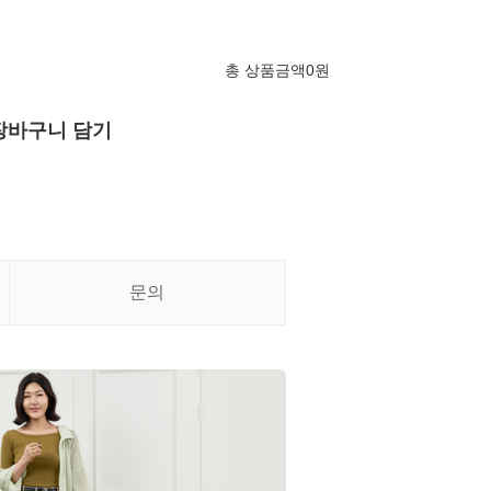
총 상품금액
0
원
장바구니 담기
문의