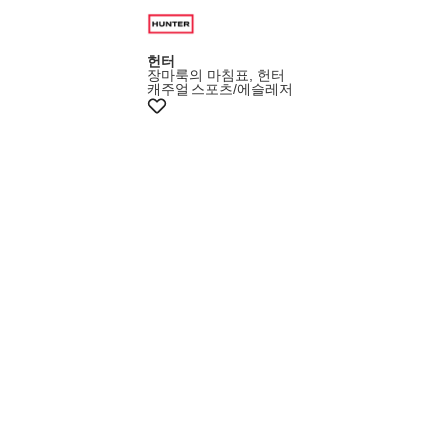
헌터
장마룩의 마침표, 헌터
캐주얼
스포츠/에슬레저