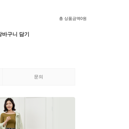
총 상품금액
0
원
장바구니 담기
문의