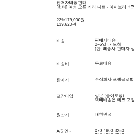
판매자배송
헌터
[헌터] 여성 오픈 카라 니트 - 아이보리 HEW
22
%
179,000
원
139,620
원
판매자배송
배송
2~5일 내 도착
(단, 배송사·판매자 
무료배송
배송비
주식회사 포랩글로벌
판매자
상온 (종이포장)
포장타입
택배배송은 에코 포
대한민국
원산지
070-4800-3250
A/S 안내