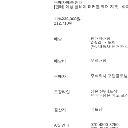
판매자배송
헌터
[헌터] 여성 플레이 패커블 웨더 자켓 - 화이
11
%
239,000
원
212,710
원
판매자배송
배송
2~5일 내 도착
(단, 배송사·판매자 
무료배송
배송비
주식회사 포랩글로벌
판매자
상온 (종이포장)
포장타입
택배배송은 에코 포
베트남
원산지
070-4800-3250
A/S 안내