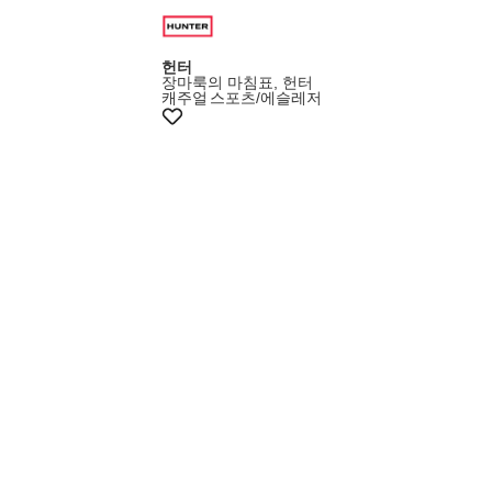
헌터
장마룩의 마침표, 헌터
캐주얼
스포츠/에슬레저