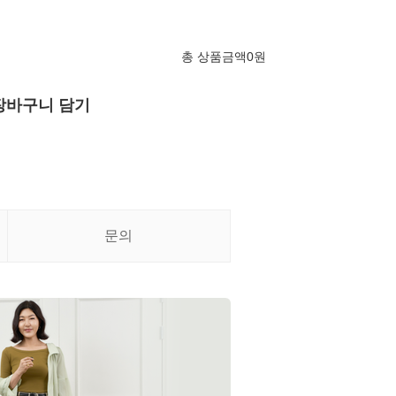
총 상품금액
0
원
장바구니 담기
문의