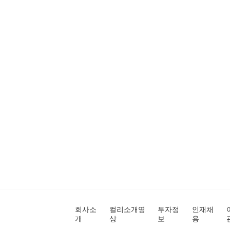
회사소
컬리소개영
투자정
인재채
개
상
보
용