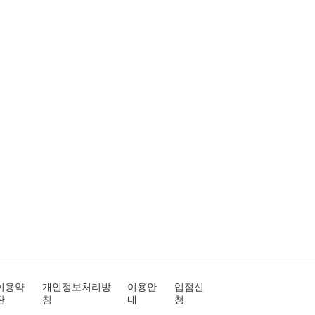
이용약
개인정보처리방
이용안
입점신
관
침
내
청