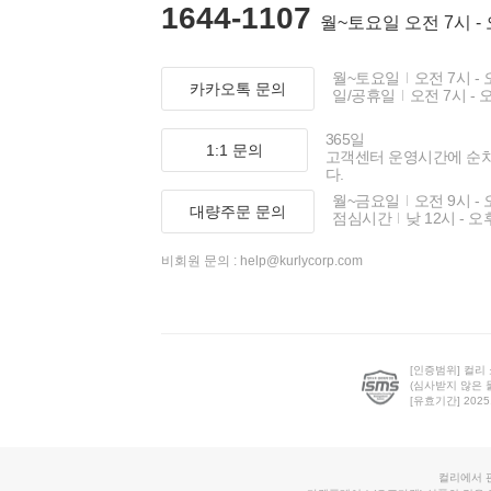
1644-1107
월~토요일 오전 7시 -
월~토요일
오전 7시 - 
카카오톡 문의
일/공휴일
오전 7시 - 
365일
1:1 문의
고객센터 운영시간에 순
다.
월~금요일
오전 9시 - 
대량주문 문의
점심시간
낮 12시 - 오
비회원 문의 :
help@kurlycorp.com
[인증범위] 컬리
(심사받지 않은 
[유효기간] 2025.0
컬리에서 