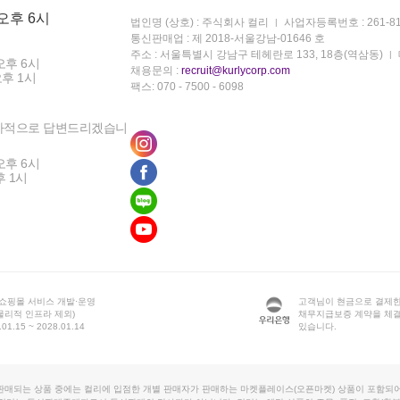
 오후 6시
법인명 (상호) : 주식회사 컬리
사업자등록번호 : 261-81
통신판매업 : 제 2018-서울강남-01646 호
주소 : 서울특별시 강남구 테헤란로 133, 18층(역삼동)
오후 6시
채용문의 :
recruit@kurlycorp.com
오후 1시
팩스: 070 - 7500 - 6098
차적으로 답변드리겠습니
오후 6시
후 1시
 쇼핑몰 서비스 개발·운영
고객님이 현금으로 결제한
물리적 인프라 제외)
채무지급보증 계약을 체
1.15 ~ 2028.01.14
있습니다.
판매되는 상품 중에는 컬리에 입점한 개별 판매자가 판매하는 마켓플레이스(오픈마켓) 상품이 포함되어