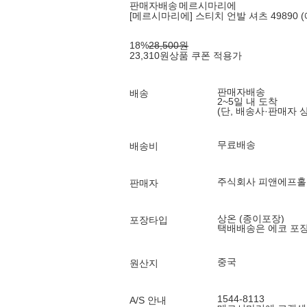
판매자배송
메르시마리에
[메르시마리에] 스티치 언발 셔츠 49890 (
18
%
28,500
원
23,310
원
상품 쿠폰 적용가
판매자배송
배송
2~5일 내 도착
(단, 배송사·판매자 
무료배송
배송비
주식회사 피앤에프
판매자
상온 (종이포장)
포장타입
택배배송은 에코 포
중국
원산지
1544-8113
A/S 안내