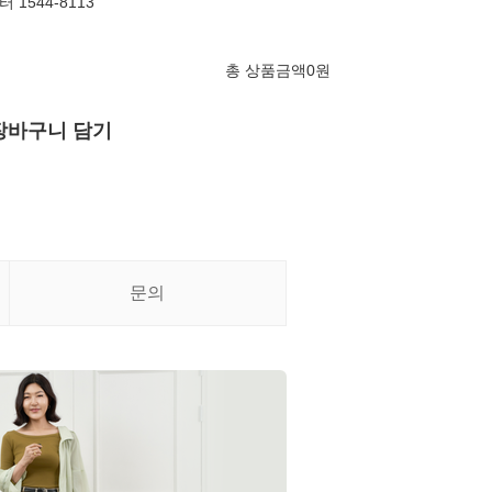
1544-8113
총 상품금액
0
원
장바구니 담기
문의