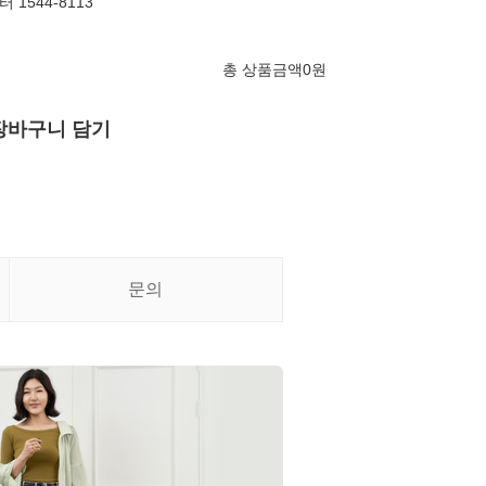
1544-8113
총 상품금액
0
원
장바구니 담기
문의