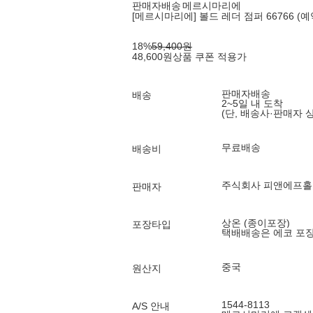
판매자배송
메르시마리에
[메르시마리에] 볼드 레더 점퍼 66766 (예
18
%
59,400
원
48,600
원
상품 쿠폰 적용가
판매자배송
배송
2~5일 내 도착
(단, 배송사·판매자 
무료배송
배송비
주식회사 피앤에프
판매자
상온 (종이포장)
포장타입
택배배송은 에코 포
중국
원산지
1544-8113
A/S 안내