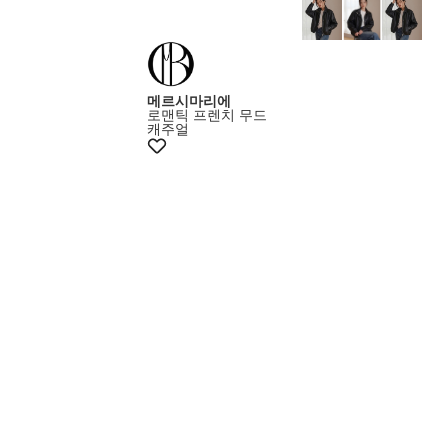
메르시마리에
로맨틱 프렌치 무드
캐주얼