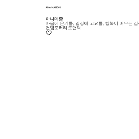
아나메종
마음에 온기를, 일상에 고요를, 행복이 머무는 감
컨템포러리
로맨틱