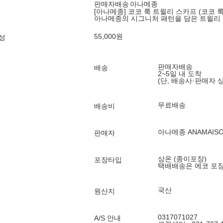
판매자배송
아나메종
[아나메종] 코코 룩 트윌리 스카프 (코코 룩
아나메종의 시그니처 패턴을 담은 트윌리
55,000
원
성
판매자배송
배송
2~5일 내 도착
(단, 배송사·판매자 
무료배송
배송비
아나메종 ANAMAIS
판매자
상온 (종이포장)
포장타입
택배배송은 에코 포
국산
원산지
0317071027
A/S 안내