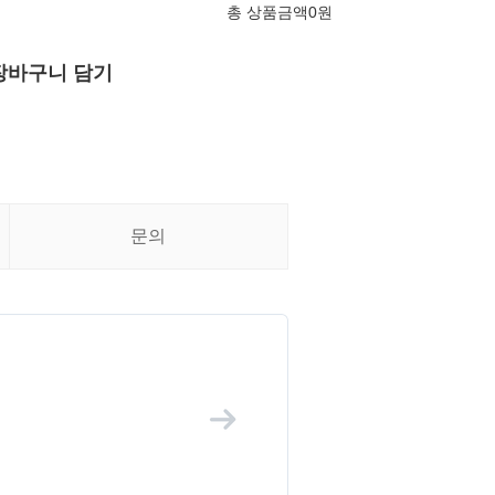
총 상품금액
0
원
장바구니 담기
문의