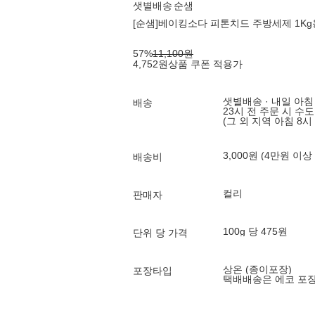
샛별배송
순샘
[순샘]베이킹소다 피톤치드 주방세제 1K
57
%
11,100
원
4,752
원
상품 쿠폰 적용가
샛별배송 · 내일 아침
배송
23시 전 주문 시 수
(그 외 지역 아침 8시
3,000원 (4만원 이상
배송비
컬리
판매자
100g 당 475원
단위 당 가격
상온 (종이포장)
포장타입
택배배송은 에코 포