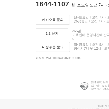
1644-1107
월~토요일 오전 7시 -
월~토요일
오전 7시 - 
카카오톡 문의
일/공휴일
오전 7시 - 
365일
1:1 문의
고객센터 운영시간에 순
다.
월~금요일
오전 9시 - 
대량주문 문의
점심시간
낮 12시 - 오
비회원 문의 :
help@kurlycorp.com
[인증범위] 컬리
(심사받지 않은 
[유효기간] 2025.0
컬리에서 