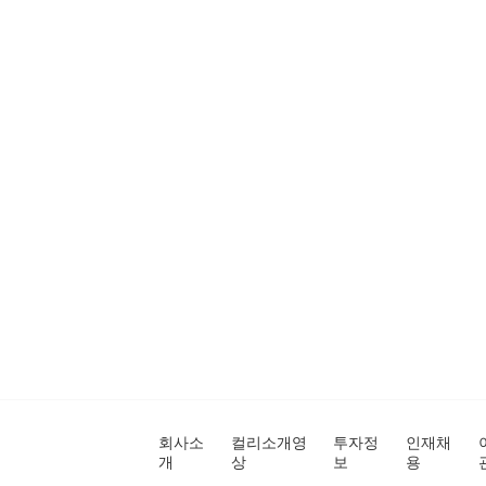
회사소
컬리소개영
투자정
인재채
개
상
보
용