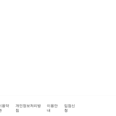
이용약
개인정보처리방
이용안
입점신
관
침
내
청