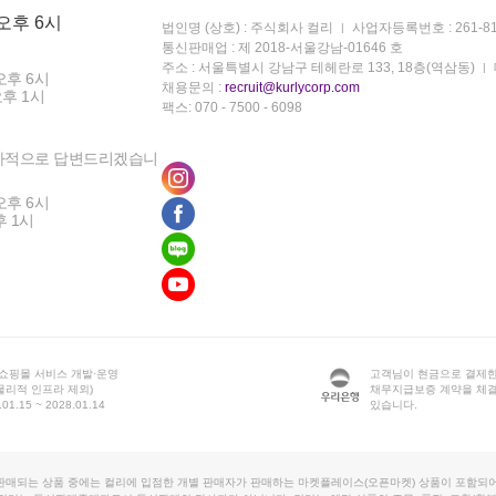
 오후 6시
법인명 (상호) : 주식회사 컬리
사업자등록번호 : 261-81
통신판매업 : 제 2018-서울강남-01646 호
주소 : 서울특별시 강남구 테헤란로 133, 18층(역삼동)
오후 6시
채용문의 :
recruit@kurlycorp.com
오후 1시
팩스: 070 - 7500 - 6098
차적으로 답변드리겠습니
오후 6시
후 1시
 쇼핑몰 서비스 개발·운영
고객님이 현금으로 결제한
물리적 인프라 제외)
채무지급보증 계약을 체
1.15 ~ 2028.01.14
있습니다.
판매되는 상품 중에는 컬리에 입점한 개별 판매자가 판매하는 마켓플레이스(오픈마켓) 상품이 포함되어