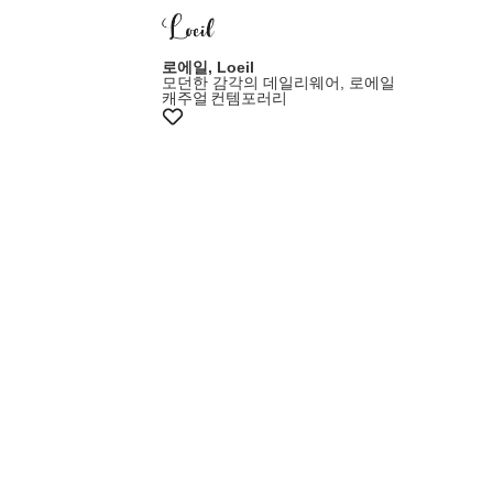
로에일, Loeil
모던한 감각의 데일리웨어, 로에일
캐주얼
컨템포러리