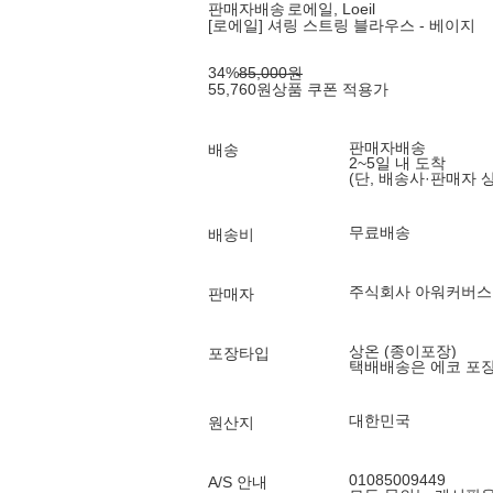
판매자배송
로에일, Loeil
[로에일] 셔링 스트링 블라우스 - 베이지
34
%
85,000
원
55,760
원
상품 쿠폰 적용가
판매자배송
배송
2~5일 내 도착
(단, 배송사·판매자 
무료배송
배송비
주식회사 아워커버스
판매자
상온 (종이포장)
포장타입
택배배송은 에코 포
대한민국
원산지
01085009449
A/S 안내