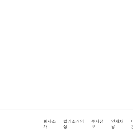
회사소
컬리소개영
투자정
인재채
개
상
보
용