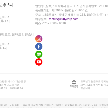
 오후 6시
법인명 (상호) : 주식회사 컬리
사업자등록번호 : 261-81
통신판매업 : 제 2018-서울강남-01646 호
주소 : 서울특별시 강남구 테헤란로 133, 18층(역삼동)
오후 6시
채용문의 :
recruit@kurlycorp.com
오후 1시
팩스: 070 - 7500 - 6098
차적으로 답변드리겠습니
오후 6시
후 1시
 쇼핑몰 서비스 개발·운영
고객님이 현금으로 결제한
물리적 인프라 제외)
채무지급보증 계약을 체
1.15 ~ 2028.01.14
있습니다.
판매되는 상품 중에는 컬리에 입점한 개별 판매자가 판매하는 마켓플레이스(오픈마켓) 상품이 포함되어