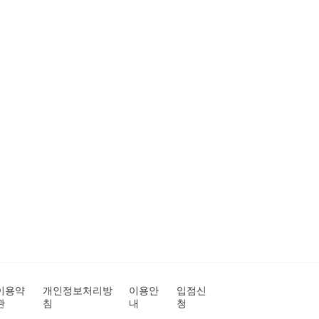
이용약
개인정보처리방
이용안
입점신
관
침
내
청