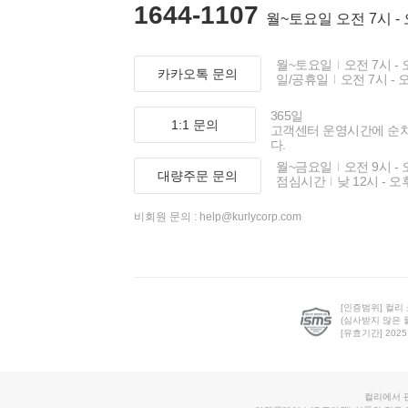
1644-1107
월~토요일 오전 7시 -
월~토요일
오전 7시 - 
카카오톡 문의
일/공휴일
오전 7시 - 
365일
1:1 문의
고객센터 운영시간에 순
다.
월~금요일
오전 9시 - 
대량주문 문의
점심시간
낮 12시 - 오
비회원 문의 :
help@kurlycorp.com
[인증범위] 컬리
(심사받지 않은 
[유효기간] 2025.0
컬리에서 