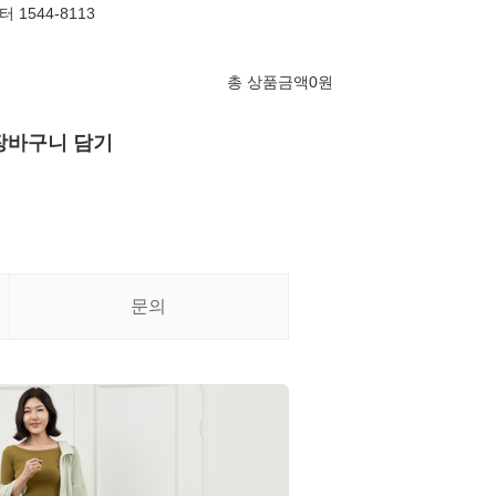
1544-8113
총 상품금액
0
원
장바구니 담기
문의