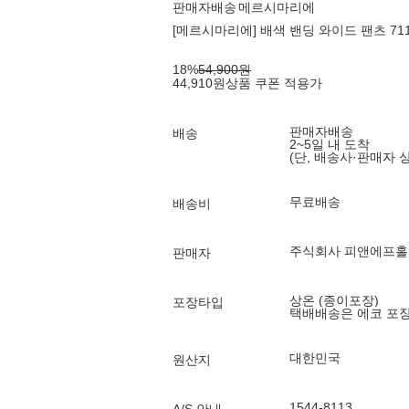
판매자배송
메르시마리에
[메르시마리에] 배색 밴딩 와이드 팬츠 7111
18
%
54,900
원
44,910
원
상품 쿠폰 적용가
판매자배송
배송
2~5일 내 도착
(단, 배송사·판매자 
무료배송
배송비
주식회사 피앤에프
판매자
상온 (종이포장)
포장타입
택배배송은 에코 포
대한민국
원산지
1544-8113