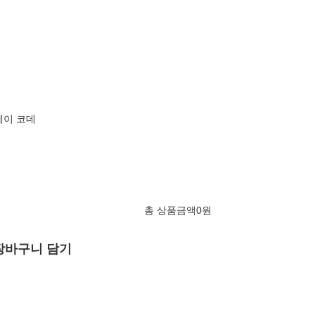
그레이 코데
총 상품금액
0
원
장바구니 담기