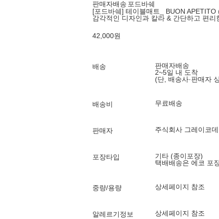
판매자배송
포드바쉐
[포드바쉐] 테이블매트_ BUON APETITO
감각적인 디자인과 칼라 & 간단하고 편리
42,000
원
판매자배송
배송
2~5일 내 도착
(단, 배송사·판매자 
무료배송
배송비
주식회사 그레이코데
판매자
기타 (종이포장)
포장타입
택배배송은 에코 포
상세페이지 참조
중량/용량
상세페이지 참조
알레르기정보