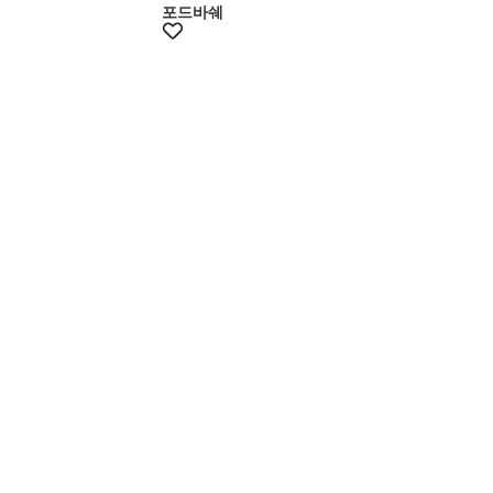
포드바쉐
+15%쿠폰