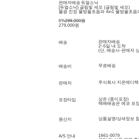
판매자배송
듀얼소닉
[듀얼소닉] 글림빛 세모 (글림빛 세모)
물광 진정 물방울초음파 4in1 물방울초음
6
%
299,000
원
279,000
원
판매자배송
배송
2~5일 내 도착
(단, 배송사·판매자 
무료배송
배송비
주식회사 지온메디텍
판매자
상온 (종이포장)
포장타입
택배배송은 에코 포
상품설명/상세정보 
원산지
1661-0079
A/S 안내