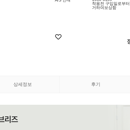
A/S 안내
착용전 구입일로부터
거하여보상함
상세정보
후기