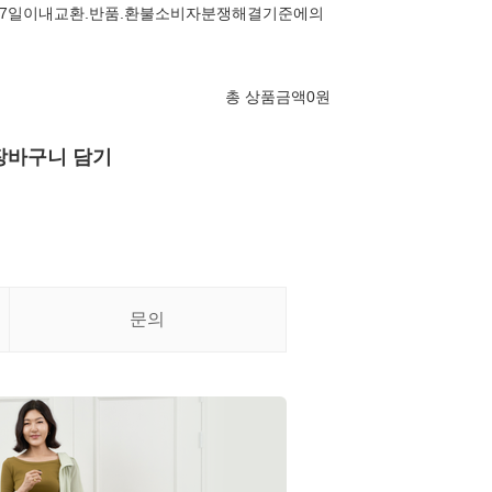
7일이내교환.반품.환불소비자분쟁해결기준에의
총 상품금액
0
원
장바구니 담기
문의