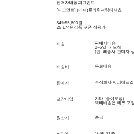
판매자배송
피그먼트
[피그먼트] (매쉬)플라워셔링티셔츠
54
%
55,800
원
25,174
원
상품 쿠폰 적용가
판매자배송
배송
2~5일 내 도착
(단, 배송사·판매자 
무료배송
배송비
주식회사 씨피에프
판매자
기타 (종이포장)
포장타입
택배배송은 에코 포
중국
원산지
1668-3189