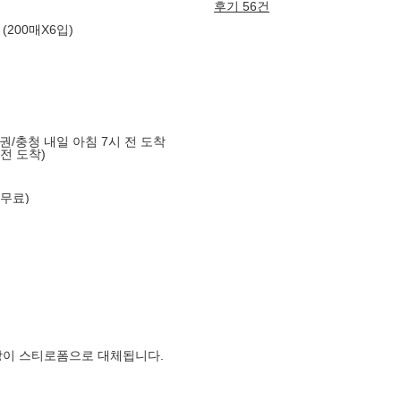
후기 56건
200매X6입)
도권/충청 내일 아침 7시 전 도착
 전 도착)
 무료)
장이 스티로폼으로 대체됩니다.