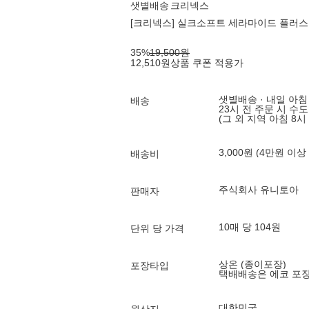
샛별배송
크리넥스
[크리넥스] 실크소프트 세라마이드 플러스 (
35
%
19,500
원
12,510
원
상품 쿠폰 적용가
샛별배송 · 내일 아침
배송
23시 전 주문 시 수
(그 외 지역 아침 8시
3,000원 (4만원 이상
배송비
주식회사 유니토아
판매자
10매 당 104원
단위 당 가격
상온 (종이포장)
포장타입
택배배송은 에코 포
대한민국