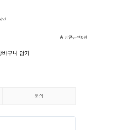
확인
총 상품금액
0
원
장바구니 담기
문의