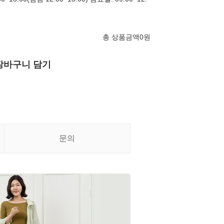
총 상품금액
0
원
장바구니 담기
문의