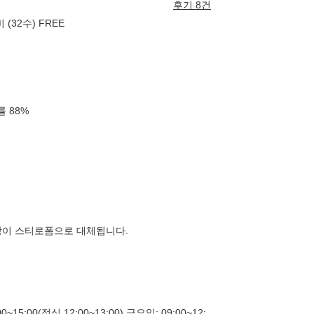
후기 8건
(32수) FREE
확률
88
%
장이 스티로폼으로 대체됩니다.
00~15:00(점심 12:00~13:00) 금요일: 09:00~12: