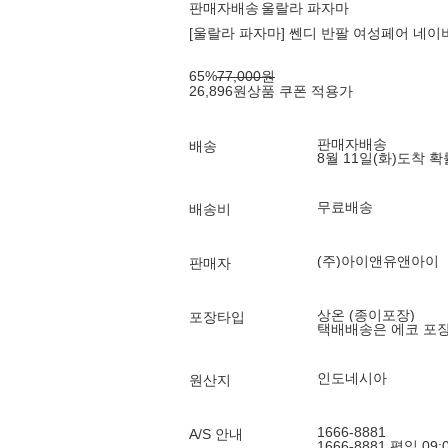
판매자배송
울랄라 파자마
[울랄라 파자마] 쎈디 반팔 여성페어 네이비 
65
%
77,000
원
26,896
원
상품 쿠폰 적용가
판매자배송
배송
8월 11일(화)
도착 
무료배송
배송비
(주)아이앤유앤아이
판매자
상온 (종이포장)
포장타입
택배배송은 에코 포
인도네시아
원산지
1666-8881
A/S 안내
1666-8881 평일 09: