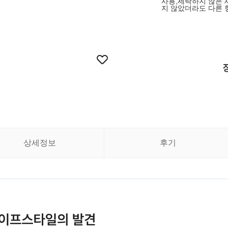
사용,세탁하지 않은 
지 않았더라도 다른 
상세정보
후기