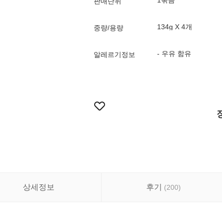
1묶음
판매단위
134g X 4개
중량/용량
- 우유 함유
알레르기정보
상세정보
후기
(
200
)