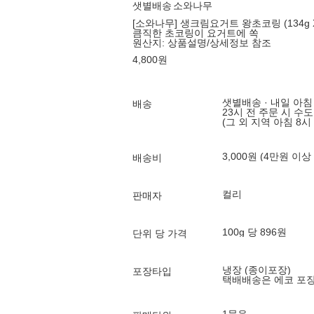
샛별배송
소와나무
[소와나무] 생크림요거트 왕초코링 (134g X
큼직한 초코링이 요거트에 쏙
원산지:
상품설명/상세정보 참조
4,800
원
샛별배송 · 내일 아침
배송
23시 전 주문 시 수
(그 외 지역 아침 8시
3,000원 (4만원 이상
배송비
컬리
판매자
100g 당 896원
단위 당 가격
냉장 (종이포장)
포장타입
택배배송은 에코 포