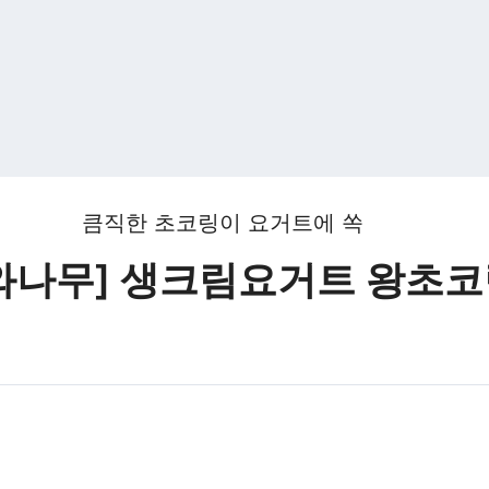
큼직한 초코링이 요거트에 쏙
와나무] 생크림요거트 왕초