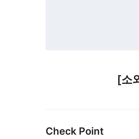
[소
Check Point