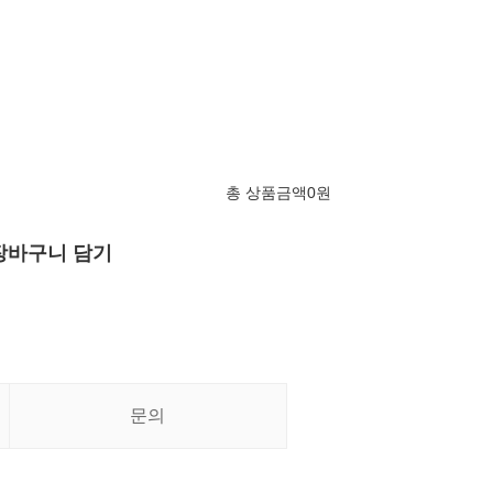
총 상품금액
0
원
장바구니 담기
문의