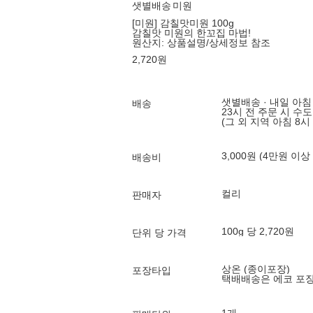
샛별배송
미원
[미원] 감칠맛미원 100g
감칠맛 미원의 한꼬집 마법!
원산지:
상품설명/상세정보 참조
2,720
원
샛별배송 · 내일 아침
배송
23시 전 주문 시 수
(그 외 지역 아침 8시
3,000원 (4만원 이상
배송비
컬리
판매자
100g 당 2,720원
단위 당 가격
상온 (종이포장)
포장타입
택배배송은 에코 포