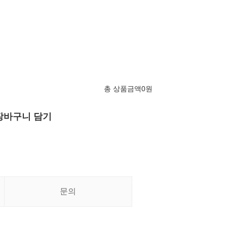
총 상품금액
0
원
장바구니 담기
문의