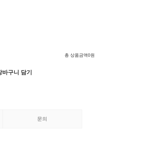
총 상품금액
0
원
장바구니 담기
문의