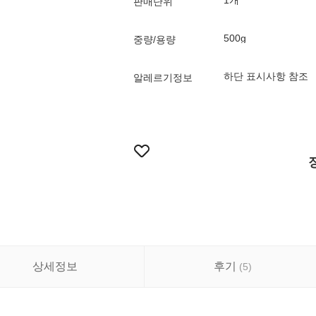
1개
판매단위
500g
중량/용량
하단 표시사항 참조
알레르기정보
상세정보
후기
(
5
)