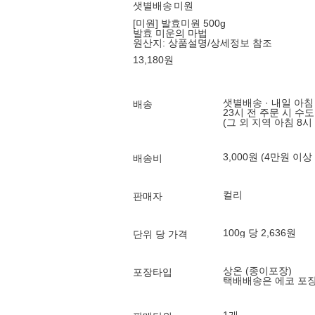
샛별배송
미원
[미원] 발효미원 500g
발효 미운의 마법
원산지:
상품설명/상세정보 참조
13,180
원
샛별배송 · 내일 아침
배송
23시 전 주문 시 수
(그 외 지역 아침 8시
3,000원 (4만원 이상
배송비
컬리
판매자
100g 당 2,636원
단위 당 가격
상온 (종이포장)
포장타입
택배배송은 에코 포