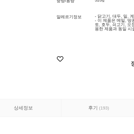
520g
중량/용량
- 닭고기, 대두, 밀, 
알레르기정보
- 이 제품은 메밀, 땅
토, 호두, 쇠고기, 오
용한 제품과 동일 시
상세정보
후기
(
193
)