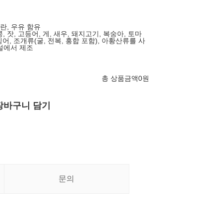
계란, 우유 함유
콩, 잣, 고등어, 게, 새우, 돼지고기, 복숭아, 토마
징어, 조개류(굴, 전복, 홍합 포함), 아황산류를 사
설에서 제조
총 상품금액
0
원
장바구니 담기
문의