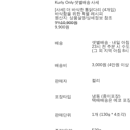
Kurly Only
샛별배송
사세
[사세] 더 바삭한 통닭다리 (4개입)
바삭함을 위한 특별 레시피
원산지:
상품설명/상세정보 참조
9
%
10,900
원
9,900
원
샛별배송 · 내일 아침
배송
23시 전 주문 시 수
(그 외 지역 아침 8시
3,000원 (4만원 이상
배송비
컬리
판매자
냉동 (종이포장)
포장타입
택배배송은 에코 포
1개 (130g * 4조각)
판매단위