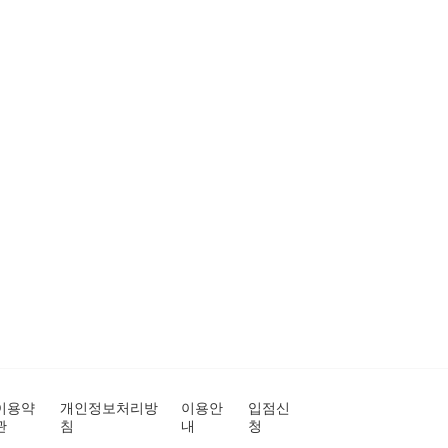
이용약
개인정보처리방
이용안
입점신
관
침
내
청