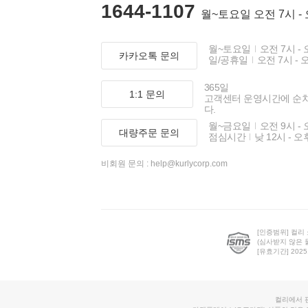
1644-1107
월~토요일 오전 7시 -
월~토요일
오전 7시 - 
카카오톡 문의
일/공휴일
오전 7시 - 
365일
1:1 문의
고객센터 운영시간에 순
다.
월~금요일
오전 9시 - 
대량주문 문의
점심시간
낮 12시 - 오
비회원 문의 :
help@kurlycorp.com
[인증범위] 컬리
(심사받지 않은 
[유효기간] 2025.0
컬리에서 