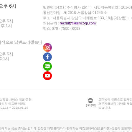
 오후 6시
법인명 (상호) : 주식회사 컬리
사업자등록번호 : 261-81
통신판매업 : 제 2018-서울강남-01646 호
주소 : 서울특별시 강남구 테헤란로 133, 18층(역삼동)
오후 6시
채용문의 :
recruit@kurlycorp.com
오후 1시
팩스: 070 - 7500 - 6098
차적으로 답변드리겠습니
오후 6시
후 1시
 쇼핑몰 서비스 개발·운영
고객님이 현금으로 결제한
물리적 인프라 제외)
채무지급보증 계약을 체
1.15 ~ 2028.01.14
있습니다.
판매되는 상품 중에는 컬리에 입점한 개별 판매자가 판매하는 마켓플레이스(오픈마켓) 상품이 포함되어