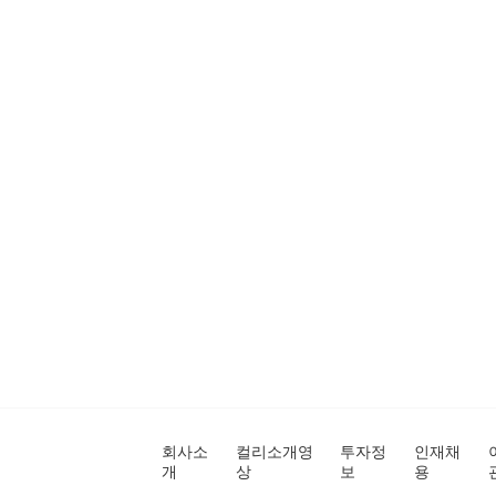
회사소
컬리소개영
투자정
인재채
개
상
보
용