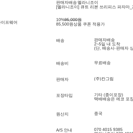
판매자배송
멜라니조이
[멜라니조이] 큐트 리본 쓰리피스 파자마_
10
%
95,000
원
라이프웨어
85,500
원
상품 쿠폰 적용가
판매자배송
배송
2~5일 내 도착
(단, 배송사·판매자 
무료배송
배송비
(주)칸그림
판매자
기타 (종이포장)
포장타입
택배배송은 에코 포
중국
원산지
070 4015 9385
A/S 안내