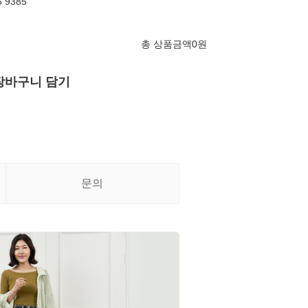
 9385
총 상품금액
0
원
장바구니 담기
문의