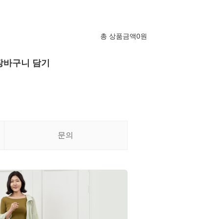
총 상품금액
0
원
장바구니 담기
문의