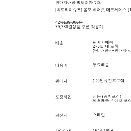
판매자배송
빅토리아슈즈
[빅토리아슈즈] 올모 베어풋 메르세데스 (118
42
%
139,000
원
79,786
원
상품 쿠폰 적용가
판매자배송
배송
2~5일 내 도착
(단, 배송사·판매자 
무료배송
배송비
(주)인퓨전프로젝
판매자
상온 (종이포장)
포장타입
택배배송은 에코 포
스페인
원산지
1644-1889