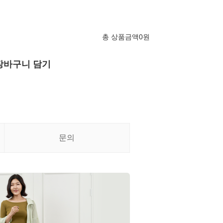
총 상품금액
0
원
장바구니 담기
문의