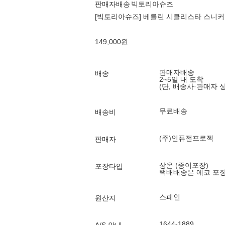
판매자배송
빅토리아슈즈
[빅토리아슈즈] 베를린 시클리스타 스니커즈 (
149,000
원
판매자배송
배송
2~5일 내 도착
(단, 배송사·판매자 
무료배송
배송비
(주)인퓨전프로젝
판매자
상온 (종이포장)
포장타입
택배배송은 에코 포
스페인
원산지
1644-1889