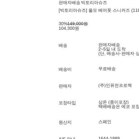
판매자배송
빅토리아슈즈
[빅토리아슈즈] 올모 베어풋 스니커즈 (11861
30
%
149,000
원
104,300
원
판매자배송
배송
2~5일 내 도착
(단, 배송사·판매자 
무료배송
배송비
(주)인퓨전프로젝
판매자
상온 (종이포장)
포장타입
택배배송은 에코 포
스페인
원산지
1644-1889