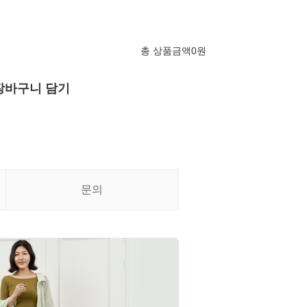
총 상품금액
0
원
장바구니 담기
문의