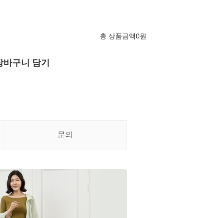
총 상품금액
0
원
장바구니 담기
문의