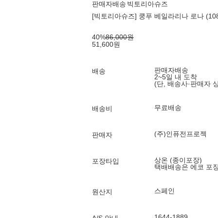
판매자배송
빅토리아슈즈
[빅토리아슈즈] 쿵푸 베일라리나 로나 (1080
40
%
86,000
원
51,600
원
판매자배송
배송
2~5일 내 도착
(단, 배송사·판매자 
무료배송
배송비
(주)인퓨전프로젝
판매자
상온 (종이포장)
포장타입
택배배송은 에코 포
스페인
원산지
1644-1889