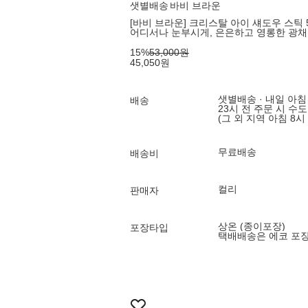
샛별배송
바비 브라운
[바비 브라운] 크리스탈 아이 섀도우 스틱 5
어디서나 눈부시게, 은은하고 영롱한 광채
15
%
53,000
원
45,050
원
샛별배송 · 내일 아침
배송
23시 전 주문 시 수
(그 외 지역 아침 8시
무료배송
배송비
컬리
판매자
상온 (종이포장)
포장타입
택배배송은 에코 포