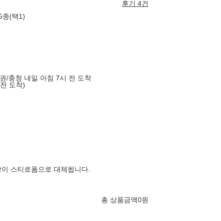
후기 4건
종(택1)
도권/충청 내일 아침 7시 전 도착
 전 도착)
장이 스티로폼으로 대체됩니다.
총 상품금액
0
원