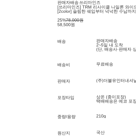
판매자배송
쓰리마인즈
[쓰리마인즈] TRM 리사이클 나일론 와이드
[2color] 슬림한 쉐입부터 넉넉한 수납까
25
%
78,000
원
58,500
원
판매자배송
배송
2~5일 내 도착
(단, 배송사·판매자 
무료배송
배송비
(주)더블유인터내셔
판매자
상온 (종이포장)
포장타입
택배배송은 에코 포
210g
중량/용량
국산
원산지