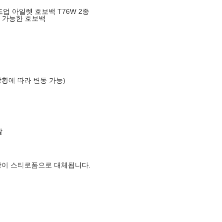
업 아일렛 호보백 T76W 2종
지 가능한 호보백
상황에 따라 변동 가능)
날
장이 스티로폼으로 대체됩니다.