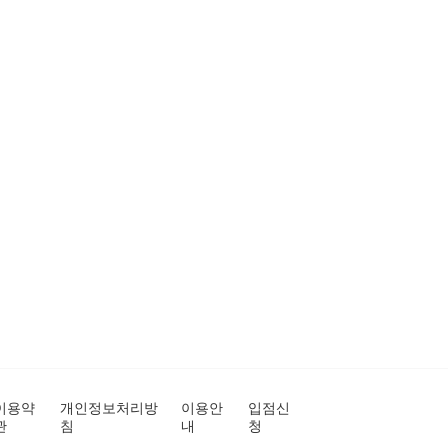
이용약
개인정보처리방
이용안
입점신
관
침
내
청