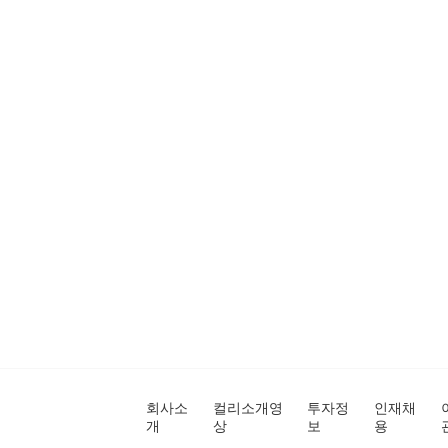
회사소
컬리소개영
투자정
인재채
개
상
보
용