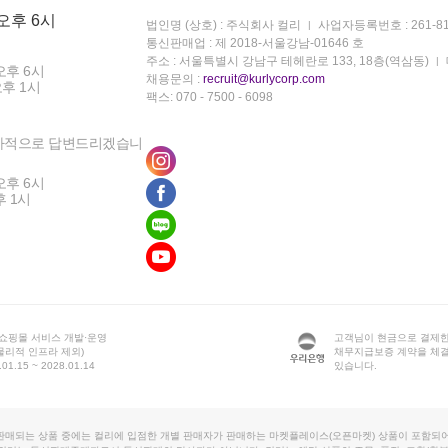
 오후 6시
법인명 (상호) : 주식회사 컬리
사업자등록번호 : 261-81
통신판매업 : 제 2018-서울강남-01646 호
주소 : 서울특별시 강남구 테헤란로 133, 18층(역삼동)
오후 6시
채용문의 :
recruit@kurlycorp.com
오후 1시
팩스: 070 - 7500 - 6098
차적으로 답변드리겠습니
오후 6시
후 1시
 쇼핑몰 서비스 개발·운영
고객님이 현금으로 결제한
물리적 인프라 제외)
채무지급보증 계약을 체
1.15 ~ 2028.01.14
있습니다.
판매되는 상품 중에는 컬리에 입점한 개별 판매자가 판매하는 마켓플레이스(오픈마켓) 상품이 포함되어