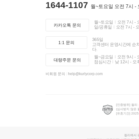
1644-1107
월~토요일 오전 7시 -
월~토요일
오전 7시 - 
카카오톡 문의
일/공휴일
오전 7시 - 
365일
1:1 문의
고객센터 운영시간에 순
다.
월~금요일
오전 9시 - 
대량주문 문의
점심시간
낮 12시 - 오
비회원 문의 :
help@kurlycorp.com
[인증범위] 컬리
(심사받지 않은 
[유효기간] 2025.0
컬리에서 